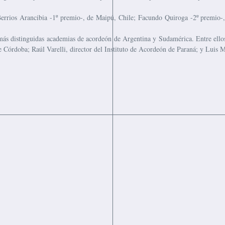
Berrios Arancibia -1º premio-, de Maipú, Chile; Facundo Quiroga -2º premio-
s más distinguidas academias de acordeón de Argentina y Sudamérica. Entre e
Córdoba; Raúl Varelli, director del Instituto de Acordeón de Paraná; y Luis Mig