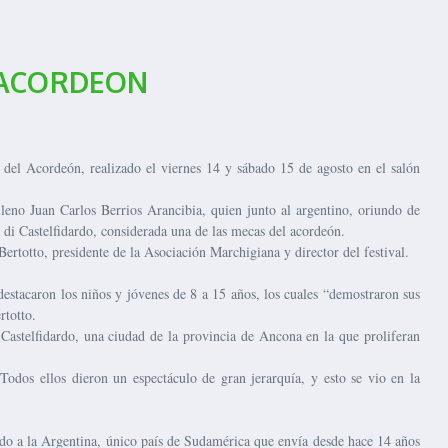
L ACORDEON
del Acordeón, realizado el viernes 14 y sábado 15 de agosto en el salón
leno Juan Carlos Berrios Arancibia, quien junto al argentino, oriundo de
a di Castelfidardo, considerada una de las mecas del acordeón.
Bertotto, presidente de la Asociación Marchigiana y director del festival.
destacaron los niños y jóvenes de 8 a 15 años, los cuales “demostraron sus
rtotto.
i Castelfidardo, una ciudad de la provincia de Ancona en la que proliferan
 Todos ellos dieron un espectáculo de gran jerarquía, y esto se vio en la
ando a la Argentina, único país de Sudamérica que envía desde hace 14 años