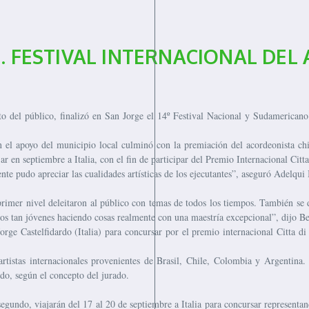
. FESTIVAL INTERNACIONAL DE
 del público, finalizó en San Jorge el 14º Festival Nacional y Sudamericano 
el apoyo del municipio local culminó con la premiación del acordeonista chi
r en septiembre a Italia, con el fin de participar del Premio Internacional Citt
te pudo apreciar las cualidades artísticas de los ejecutantes”, aseguró Adelqui 
 primer nivel deleitaron al público con temas de todos los tiempos. También se 
ños tan jóvenes haciendo cosas realmente con una maestría excepcional”, dijo Be
rge Castelfidardo (Italia) para concursar por el premio internacional Citta d
artistas internacionales provenientes de Brasil, Chile, Colombia y Argentina.
do, según el concepto del jurado.
egundo, viajarán del 17 al 20 de septiembre a Italia para concursar represent