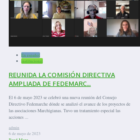
En español
institucional
REUNIDA LA COMISIÓN DIRECTIVA
AMPLIADA DE FEDEMARC...
El 6 de mayo 2023 se celebró una nueva reunión del Consejo
Directivo Fedemarche dónde se analizó el avance de los proyectos de
las asociaciones Marchigianas. Tuvo un tratamiento especial las
acciones ...
admin
6 de mayo de 2023
Read More