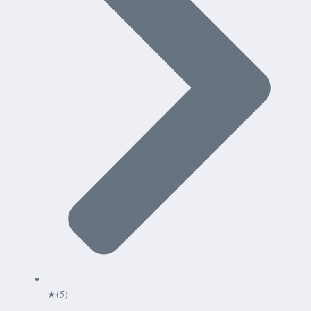
★
(5)