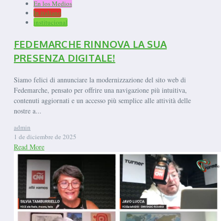
En los Medios
In italiano
institucional
FEDEMARCHE RINNOVA LA SUA
PRESENZA DIGITALE!
Siamo felici di annunciare la modernizzazione del sito web di
Fedemarche, pensato per offrire una navigazione più intuitiva,
contenuti aggiornati e un accesso più semplice alle attività delle
nostre a...
admin
1 de diciembre de 2025
Read More