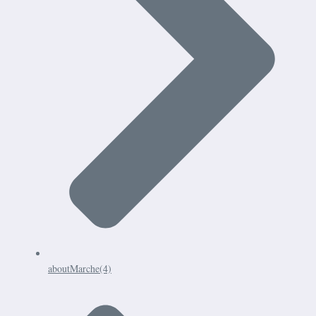
aboutMarche
(4)