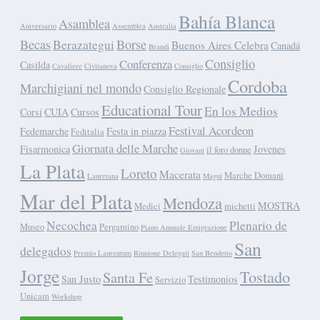
Bahía Blanca
Asamblea
Aniversario
Assemblea
Australia
Becas
Borse
Berazategui
Buenos Aires Celebra
Canadá
Brandi
Consiglio
Conferenza
Casilda
Cavaliere
Civitanova
Consiglio
Cordoba
Marchigiani nel mondo
Consiglio Regionale
Educational Tour
En los Medios
Corsi
CUIA
Cursos
Festival Acordeon
Fedemarche
Festa in piazza
Feditalia
Giornata delle Marche
Fisarmonica
Jovenes
il foro donne
Giovani
La Plata
Loreto
Macerata
Marche Domani
Lauretana
Magui
Mar del Plata
Mendoza
MOSTRA
Medici
michetti
Necochea
Plenario de
Museo
Pergamino
Piano Annuale Emigrazione
San
delegados
Premio Laurentum
Riunione Delegati
San Bendetto
Jorge
Tostado
Santa Fe
San Justo
Testimonios
Servizio
Unicam
Workshop