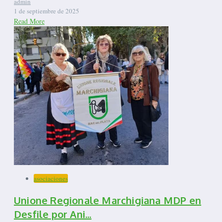
admin
1 de septiembre de 2025
Read More
asociaciones
Unione Regionale Marchigiana MDP en
Desfile por Ani...