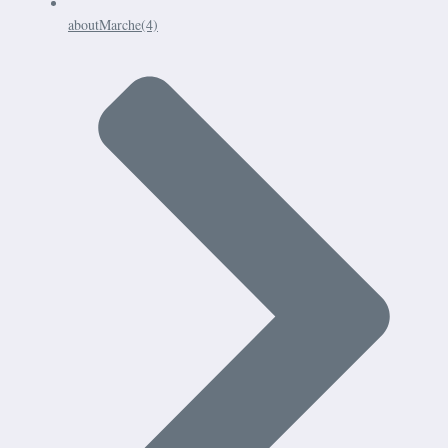
aboutMarche
(4)