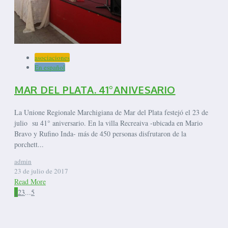
asociaciones
En español
MAR DEL PLATA. 41°ANIVESARIO
La Unione Regionale Marchigiana de Mar del Plata festejó el 23 de
julio su 41° aniversario. En la villa Recreaiva -ubicada en Mario
Bravo y Rufino Inda- más de 450 personas disfrutaron de la
porchett...
admin
23 de julio de 2017
Read More
1
2
3
...
5