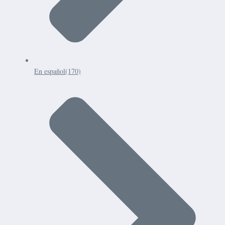
En español
(170)