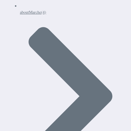
aboutMarche
(4)