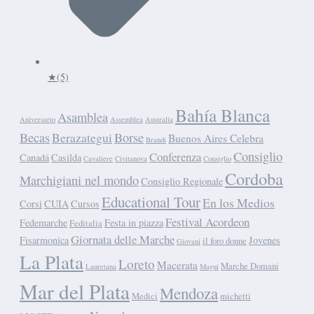
★
(5)
Bahía Blanca
Asamblea
Aniversario
Assemblea
Australia
Becas
Berazategui
Borse
Buenos Aires Celebra
Brandi
Consiglio
Conferenza
Canadá
Casilda
Cavaliere
Civitanova
Consiglio
Cordoba
Marchigiani nel mondo
Consiglio Regionale
Educational Tour
En los Medios
Corsi
CUIA
Cursos
Festival Acordeon
Fedemarche
Festa in piazza
Feditalia
Giornata delle Marche
Fisarmonica
Jovenes
il foro donne
Giovani
La Plata
Loreto
Macerata
Marche Domani
Lauretana
Magui
Mar del Plata
Mendoza
Medici
michetti