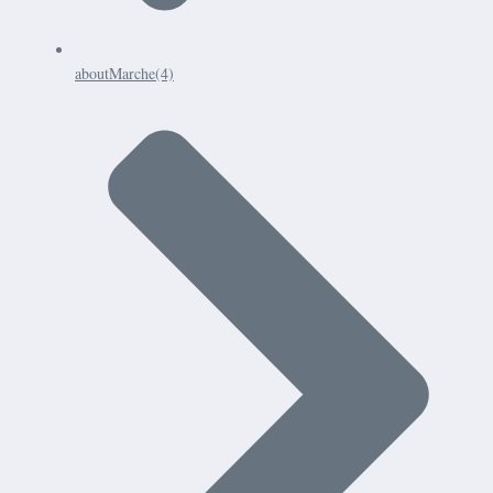
aboutMarche
(4)