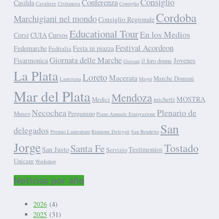
Consiglio
Conferenza
Casilda
Cavaliere
Civitanova
Consiglio
Cordoba
Marchigiani nel mondo
Consiglio Regionale
Educational Tour
En los Medios
Corsi
CUIA
Cursos
Festival Acordeon
Fedemarche
Festa in piazza
Feditalia
Giornata delle Marche
Fisarmonica
Jovenes
il foro donne
Giovani
La Plata
Loreto
Macerata
Marche Domani
Lauretana
Magui
Mar del Plata
Mendoza
MOSTRA
Medici
michetti
Necochea
Plenario de
Museo
Pergamino
Piano Annuale Emigrazione
San
delegados
Premio Laurentum
Riunione Delegati
San Bendetto
Jorge
Tostado
Santa Fe
San Justo
Testimonios
Servizio
Unicam
Workshop
Noticias por año
2026
(4)
2025
(31)