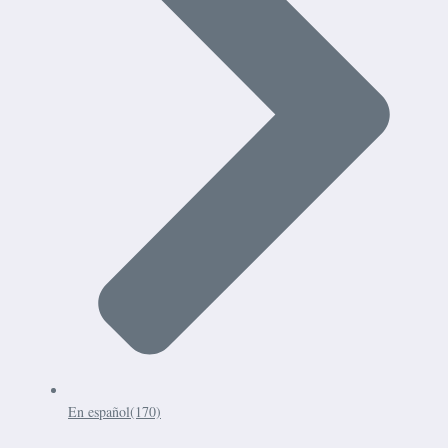
En español
(170)