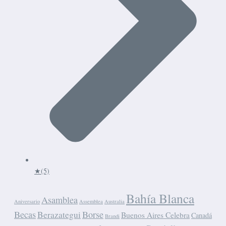
★
(5)
Bahía Blanca
Asamblea
Aniversario
Assemblea
Australia
Becas
Borse
Berazategui
Buenos Aires Celebra
Canadá
Brandi