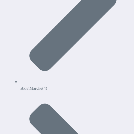
aboutMarche
(4)