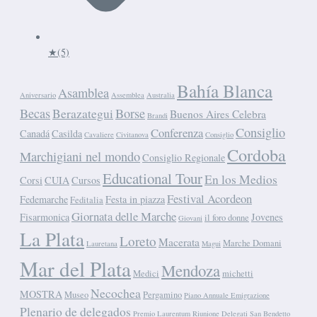
★
(5)
Bahía Blanca
Asamblea
Aniversario
Assemblea
Australia
Becas
Berazategui
Borse
Buenos Aires Celebra
Brandi
Consiglio
Conferenza
Canadá
Casilda
Cavaliere
Civitanova
Consiglio
Cordoba
Marchigiani nel mondo
Consiglio Regionale
Educational Tour
En los Medios
Corsi
CUIA
Cursos
Festival Acordeon
Fedemarche
Festa in piazza
Feditalia
Giornata delle Marche
Fisarmonica
Jovenes
il foro donne
Giovani
La Plata
Loreto
Macerata
Marche Domani
Lauretana
Magui
Mar del Plata
Mendoza
Medici
michetti
Necochea
MOSTRA
Museo
Pergamino
Piano Annuale Emigrazione
Plenario de delegados
Premio Laurentum
Riunione Delegati
San Bendetto