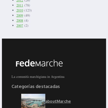
2012
(26)
2011
(78)
2010
(123)
2009
(49)
2008
(4)
2007
(2)
La comunità marchigiana in Argentina
Categorías destacadas
aboutMarche