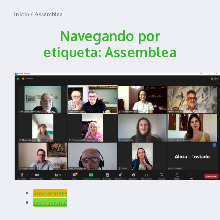
Inicio
/
Assemblea
Navegando por
etiqueta: Assemblea
asociaciones
institucional