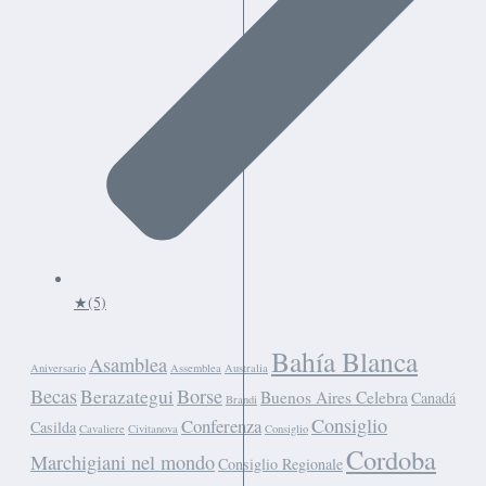
★
(5)
Bahía Blanca
Asamblea
Aniversario
Assemblea
Australia
Becas
Borse
Berazategui
Buenos Aires Celebra
Canadá
Brandi
Consiglio
Conferenza
Casilda
Cavaliere
Civitanova
Consiglio
Cordoba
Marchigiani nel mondo
Consiglio Regionale