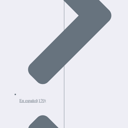
En español
(170)