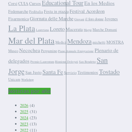
Educational Tour
En los Medios
Corsi
CUIA
Cursos
Festival Acordeon
Fedemarche
Festa in piazza
Feditalia
Giornata delle Marche
Fisarmonica
Jovenes
il foro donne
Giovani
La Plata
Loreto
Macerata
Marche Domani
Lauretana
Magui
Mar del Plata
Mendoza
MOSTRA
Medici
michetti
Necochea
Plenario de
Museo
Pergamino
Piano Annuale Emigrazione
San
delegados
Premio Laurentum
Riunione Delegati
San Bendetto
Jorge
Tostado
Santa Fe
San Justo
Testimonios
Servizio
Unicam
Workshop
Noticias por año
2026
(4)
2025
(31)
2024
(23)
2023
(13)
2022
(11)