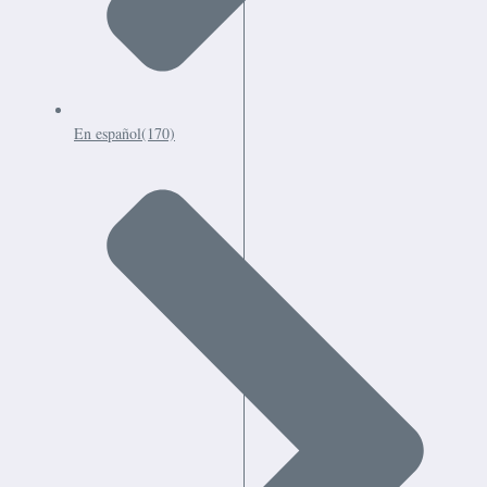
En español
(170)