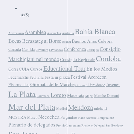
★
(5)
Bahía Blanca
Asamblea
Aniversario
Assemblea
Australia
Becas
Berazategui
Borse
Buenos Aires Celebra
Brandi
Consiglio
Conferenza
Canadá
Casilda
Cavaliere
Civitanova
Consiglio
Cordoba
Marchigiani nel mondo
Consiglio Regionale
Educational Tour
En los Medios
Corsi
CUIA
Cursos
Festival Acordeon
Fedemarche
Festa in piazza
Feditalia
Giornata delle Marche
Fisarmonica
Jovenes
il foro donne
Giovani
La Plata
Loreto
Macerata
Marche Domani
Lauretana
Magui
Mar del Plata
Mendoza
Medici
michetti
Necochea
MOSTRA
Museo
Pergamino
Piano Annuale Emigrazione
Plenario de delegados
Premio Laurentum
Riunione Delegati
San Bendetto
San Jorge