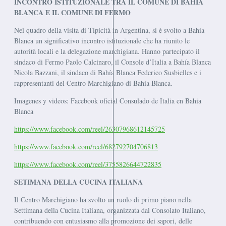
INCONTRO ISTITUZIONALE TRA IL COMUNE DI BAHÍA
BLANCA E IL COMUNE DI FERMO
Nel quadro della visita di Tipicità in Argentina, si è svolto a Bahía
Blanca un significativo incontro istituzionale che ha riunito le
autorità locali e la delegazione marchigiana. Hanno partecipato il
sindaco di Fermo Paolo Calcinaro, il Console d’Italia a Bahía Blanca
Nicola Bazzani, il sindaco di Bahía Blanca Federico Susbielles e i
rappresentanti del Centro Marchigiano di Bahía Blanca.
Imagenes y videos: Facebook oficial Consulado de Italia en Bahia
Blanca
https://www.facebook.com/reel/26307968612145725
https://www.facebook.com/reel/682792704706813
https://www.facebook.com/reel/3755826644722835
SETIMANA DELLA CUCINA ITALIANA
Il Centro Marchigiano ha svolto un ruolo di primo piano nella
Settimana della Cucina Italiana, organizzata dal Consolato Italiano,
contribuendo con entusiasmo alla promozione dei sapori, delle