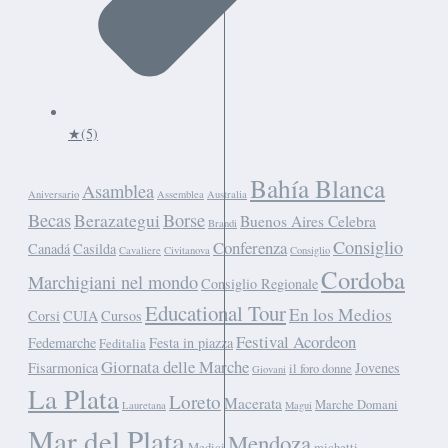
★
(5)
Bahía Blanca
Asamblea
Aniversario
Assemblea
Australia
Becas
Berazategui
Borse
Buenos Aires Celebra
Brandi
Consiglio
Conferenza
Canadá
Casilda
Cavaliere
Civitanova
Consiglio
Cordoba
Marchigiani nel mondo
Consiglio Regionale
Educational Tour
En los Medios
Corsi
CUIA
Cursos
Festival Acordeon
Fedemarche
Festa in piazza
Feditalia
Giornata delle Marche
Fisarmonica
Jovenes
il foro donne
Giovani
La Plata
Loreto
Macerata
Marche Domani
Lauretana
Magui
Mar del Plata
Mendoza
Medici
michetti