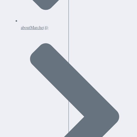
aboutMarche
(4)