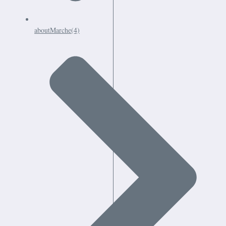
aboutMarche
(4)