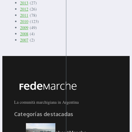
2013
(27)
2012
(26)
2011
(78)
2010
(123)
2009
(49)
2008
(4)
2007
(2)
La comunità marchigiana in Argentina
Categorías destacadas