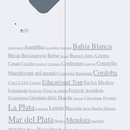
★
(5)
Bahía Blanca
Asamblea
Aniversario
Assemblea
Australia
Becas
Berazategui
Borse
Buenos Aires Celebra
Brandi
Consiglio
Conferenza
Canadá
Casilda
Cavaliere
Civitanova
Consiglio
Cordoba
Marchigiani nel mondo
Consiglio Regionale
Educational Tour
En los Medios
Corsi
CUIA
Cursos
Festival Acordeon
Fedemarche
Festa in piazza
Feditalia
Giornata delle Marche
Fisarmonica
Jovenes
il foro donne
Giovani
La Plata
Loreto
Macerata
Marche Domani
Lauretana
Magui
Mar del Plata
Mendoza
Medici
michetti
Necochea
MOSTRA
Museo
Pergamino
Piano Annuale Emigrazione