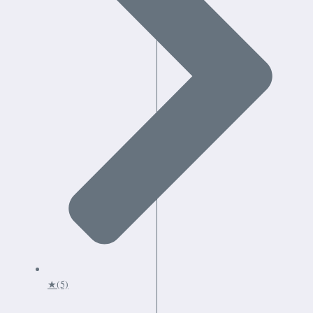
★
(5)