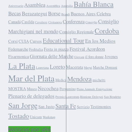
Bahía Blanca
Asamblea
Aniversario
Assemblea
Australia
Becas
Berazategui
Borse
Buenos Aires Celebra
Brandi
Consiglio
Conferenza
Canadá
Casilda
Cavaliere
Civitanova
Consiglio
Cordoba
Marchigiani nel mondo
Consiglio Regionale
Educational Tour
En los Medios
Corsi
CUIA
Cursos
Festival Acordeon
Fedemarche
Festa in piazza
Feditalia
Giornata delle Marche
Fisarmonica
Jovenes
il foro donne
Giovani
La Plata
Loreto
Macerata
Marche Domani
Lauretana
Magui
Mar del Plata
Mendoza
Medici
michetti
Necochea
MOSTRA
Museo
Pergamino
Piano Annuale Emigrazione
Plenario de delegados
Premio Laurentum
Riunione Delegati
San Bendetto
San Jorge
Santa Fe
San Justo
Testimonios
Servizio
Tostado
Unicam
Workshop
Noticias por año