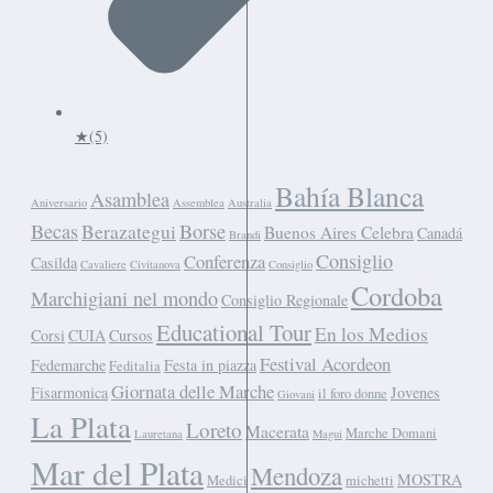
★
(5)
Bahía Blanca
Asamblea
Aniversario
Assemblea
Australia
Becas
Borse
Berazategui
Buenos Aires Celebra
Canadá
Brandi
Consiglio
Conferenza
Casilda
Cavaliere
Civitanova
Consiglio
Cordoba
Marchigiani nel mondo
Consiglio Regionale
Educational Tour
En los Medios
Corsi
CUIA
Cursos
Festival Acordeon
Fedemarche
Festa in piazza
Feditalia
Giornata delle Marche
Fisarmonica
Jovenes
il foro donne
Giovani
La Plata
Loreto
Macerata
Marche Domani
Lauretana
Magui
Mar del Plata
Mendoza
MOSTRA
Medici
michetti