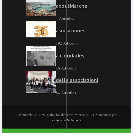
aboutMarche
4 Artículos
asociaciones
192 Artículos
autoridades
16 Artículos
delle associazioni
84 Artículos
Fedemarche © 2025. Todos los derechos reservados. | Desarrollado por
Revista de Noticias X