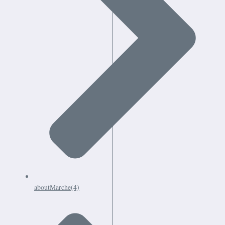
aboutMarche
(4)