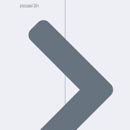
giovani
(26)