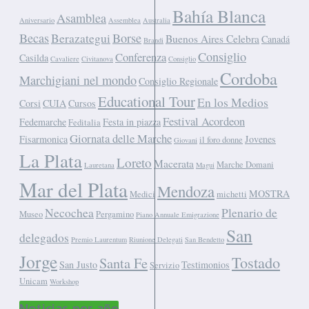
Bahía Blanca
Asamblea
Aniversario
Assemblea
Australia
Becas
Borse
Berazategui
Buenos Aires Celebra
Canadá
Brandi
Consiglio
Conferenza
Casilda
Cavaliere
Civitanova
Consiglio
Cordoba
Marchigiani nel mondo
Consiglio Regionale
Educational Tour
En los Medios
Corsi
CUIA
Cursos
Festival Acordeon
Fedemarche
Festa in piazza
Feditalia
Giornata delle Marche
Fisarmonica
Jovenes
il foro donne
Giovani
La Plata
Loreto
Macerata
Marche Domani
Lauretana
Magui
Mar del Plata
Mendoza
MOSTRA
Medici
michetti
Necochea
Plenario de
Museo
Pergamino
Piano Annuale Emigrazione
San
delegados
Premio Laurentum
Riunione Delegati
San Bendetto
Jorge
Tostado
Santa Fe
San Justo
Testimonios
Servizio
Unicam
Workshop
Noticias por año