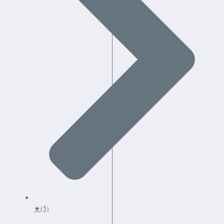
★
(5)