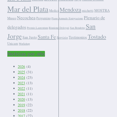
Mar del Plata
Mendoza
MOSTRA
Medici
michetti
Necochea
Plenario de
Museo
Pergamino
Piano Annuale Emigrazione
San
delegados
Premio Laurentum
Riunione Delegati
San Bendetto
Jorge
Tostado
Santa Fe
San Justo
Testimonios
Servizio
Unicam
Workshop
Noticias por año
2026
(4)
2025
(31)
2024
(23)
2023
(13)
2022
(11)
2021
(11)
2020
(13)
2019
(22)
2018
(22)
2017
(27)