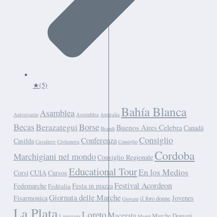
★
(5)
Bahía Blanca
Asamblea
Aniversario
Assemblea
Australia
Becas
Borse
Berazategui
Buenos Aires Celebra
Canadá
Brandi
Consiglio
Conferenza
Casilda
Cavaliere
Civitanova
Consiglio
Cordoba
Marchigiani nel mondo
Consiglio Regionale
Educational Tour
En los Medios
Corsi
CUIA
Cursos
Festival Acordeon
Fedemarche
Festa in piazza
Feditalia
Giornata delle Marche
Fisarmonica
Jovenes
il foro donne
Giovani
La Plata
Loreto
Macerata
Marche Domani
Lauretana
Magui