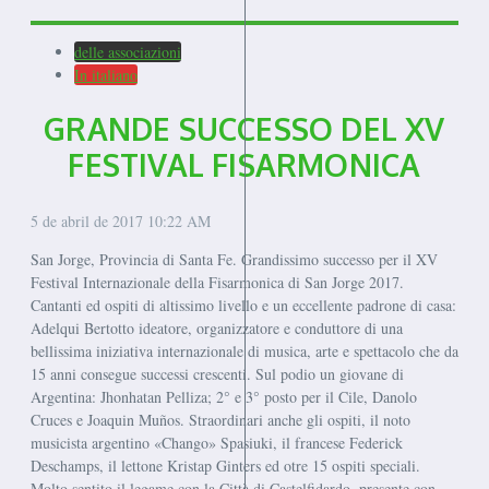
delle associazioni
In italiano
GRANDE SUCCESSO DEL XV
FESTIVAL FISARMONICA
5 de abril de 2017
10:22 AM
San Jorge, Provincia di Santa Fe. Grandissimo successo per il XV
Festival Internazionale della Fisarmonica di San Jorge 2017.
Cantanti ed ospiti di altissimo livello e un eccellente padrone di casa:
Adelqui Bertotto ideatore, organizzatore e conduttore di una
bellissima iniziativa internazionale di musica, arte e spettacolo che da
15 anni consegue successi crescenti. Sul podio un giovane di
Argentina: Jhonhatan Pelliza; 2° e 3° posto per il Cile, Danolo
Cruces e Joaquin Muños. Straordinari anche gli ospiti, il noto
musicista argentino «Chango» Spasiuki, il francese Federick
Deschamps, il lettone Kristap Ginters ed otre 15 ospiti speciali.
Molto sentito il legame con la Città di Castelfidardo, presente con