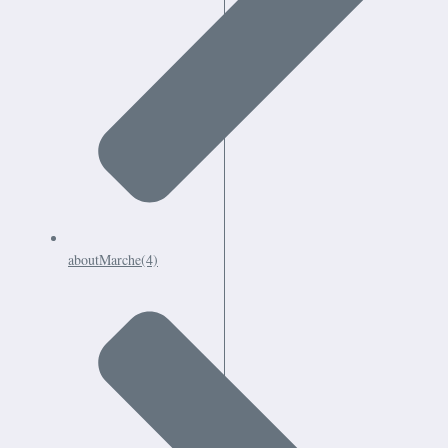
aboutMarche
(4)