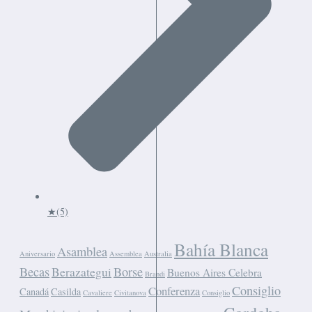
★
(5)
Bahía Blanca
Asamblea
Aniversario
Assemblea
Australia
Becas
Berazategui
Borse
Buenos Aires Celebra
Brandi
Consiglio
Conferenza
Canadá
Casilda
Cavaliere
Civitanova
Consiglio