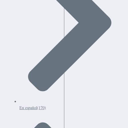
En español
(170)