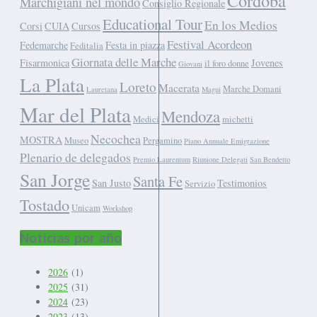
Cordoba
Marchigiani nel mondo
Consiglio Regionale
Educational Tour
En los Medios
Corsi
CUIA
Cursos
Festival Acordeon
Fedemarche
Festa in piazza
Feditalia
Giornata delle Marche
Fisarmonica
Jovenes
il foro donne
Giovani
La Plata
Loreto
Macerata
Marche Domani
Lauretana
Magui
Mar del Plata
Mendoza
Medici
michetti
Necochea
MOSTRA
Museo
Pergamino
Piano Annuale Emigrazione
Plenario de delegados
Premio Laurentum
Riunione Delegati
San Bendetto
San Jorge
Santa Fe
San Justo
Testimonios
Servizio
Tostado
Unicam
Workshop
Noticias por año
2026
(1)
2025
(31)
2024
(23)
2023
(13)