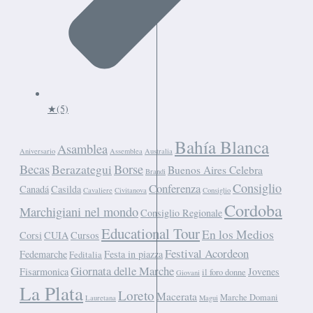
★
(5)
Bahía Blanca
Asamblea
Aniversario
Assemblea
Australia
Becas
Berazategui
Borse
Buenos Aires Celebra
Brandi
Consiglio
Conferenza
Canadá
Casilda
Cavaliere
Civitanova
Consiglio
Cordoba
Marchigiani nel mondo
Consiglio Regionale
Educational Tour
En los Medios
Corsi
CUIA
Cursos
Festival Acordeon
Fedemarche
Festa in piazza
Feditalia
Giornata delle Marche
Fisarmonica
Jovenes
il foro donne
Giovani
La Plata
Loreto
Macerata
Marche Domani
Lauretana
Magui