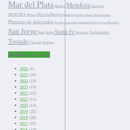
Mar del Plata
Mendoza
Medici
michetti
Necochea
MOSTRA
Museo
Pergamino
Piano Annuale Emigrazione
Plenario de delegados
Premio Laurentum
Riunione Delegati
San Bendetto
San Jorge
Santa Fe
San Justo
Testimonios
Servizio
Tostado
Unicam
Workshop
Noticias por año
2026
(1)
2025
(31)
2024
(23)
2023
(13)
2022
(11)
2021
(11)
2020
(13)
2019
(22)
2018
(22)
2017
(27)
2016
(13)