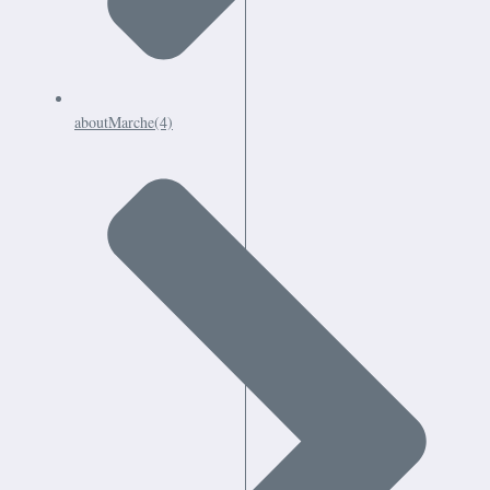
aboutMarche
(4)