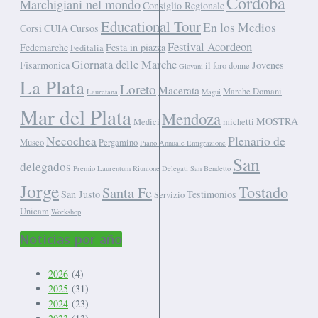
Cordoba
Marchigiani nel mondo
Consiglio Regionale
Educational Tour
En los Medios
Corsi
CUIA
Cursos
Festival Acordeon
Fedemarche
Festa in piazza
Feditalia
Giornata delle Marche
Fisarmonica
Jovenes
il foro donne
Giovani
La Plata
Loreto
Macerata
Marche Domani
Lauretana
Magui
Mar del Plata
Mendoza
MOSTRA
Medici
michetti
Necochea
Plenario de
Museo
Pergamino
Piano Annuale Emigrazione
San
delegados
Premio Laurentum
Riunione Delegati
San Bendetto
Jorge
Tostado
Santa Fe
San Justo
Testimonios
Servizio
Unicam
Workshop
Noticias por año
2026
(4)
2025
(31)
2024
(23)