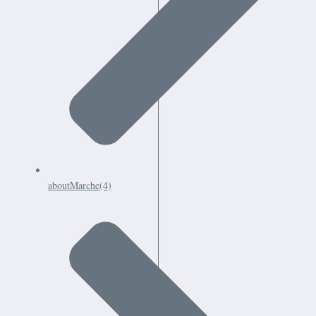
aboutMarche
(4)