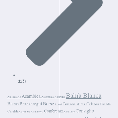
★
(5)
Bahía Blanca
Asamblea
Aniversario
Assemblea
Australia
Becas
Borse
Berazategui
Buenos Aires Celebra
Canadá
Brandi
Consiglio
Conferenza
Casilda
Cavaliere
Civitanova
Consiglio