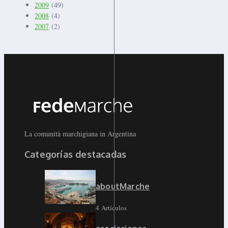
2009
(49)
2008
(4)
2007
(2)
La comunità marchigiana in Argentina
Categorías destacadas
aboutMarche
4 Artículos