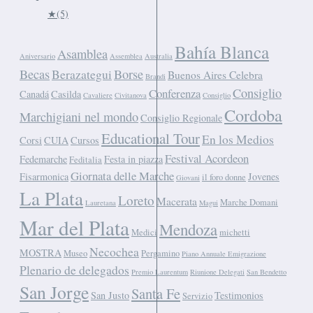
★
(5)
Bahía Blanca
Asamblea
Aniversario
Assemblea
Australia
Becas
Berazategui
Borse
Buenos Aires Celebra
Brandi
Consiglio
Conferenza
Canadá
Casilda
Cavaliere
Civitanova
Consiglio
Cordoba
Marchigiani nel mondo
Consiglio Regionale
Educational Tour
En los Medios
Corsi
CUIA
Cursos
Festival Acordeon
Fedemarche
Festa in piazza
Feditalia
Giornata delle Marche
Fisarmonica
Jovenes
il foro donne
Giovani
La Plata
Loreto
Macerata
Marche Domani
Lauretana
Magui
Mar del Plata
Mendoza
Medici
michetti
Necochea
MOSTRA
Museo
Pergamino
Piano Annuale Emigrazione
Plenario de delegados
Premio Laurentum
Riunione Delegati
San Bendetto
San Jorge
Santa Fe
San Justo
Testimonios
Servizio