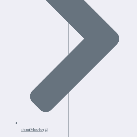
aboutMarche
(4)