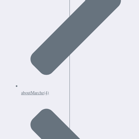
aboutMarche
(4)