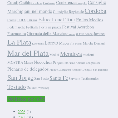
Consiglio
Conferenza
Canadá
Casilda
Cavaliere
Civitanova
Consiglio
Cordoba
Marchigiani nel mondo
Consiglio Regionale
Educational Tour
En los Medios
Corsi
CUIA
Cursos
Festival Acordeon
Fedemarche
Festa in piazza
Feditalia
Giornata delle Marche
Fisarmonica
Jovenes
il foro donne
Giovani
La Plata
Loreto
Macerata
Marche Domani
Lauretana
Magui
Mar del Plata
Mendoza
Medici
michetti
Necochea
MOSTRA
Museo
Pergamino
Piano Annuale Emigrazione
Plenario de delegados
Premio Laurentum
Riunione Delegati
San Bendetto
San Jorge
Santa Fe
San Justo
Testimonios
Servizio
Tostado
Unicam
Workshop
Noticias por año
2026
(1)
2025
(31)