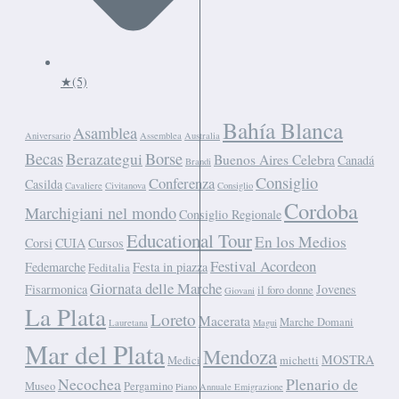
★
(5)
Bahía Blanca
Asamblea
Aniversario
Assemblea
Australia
Becas
Borse
Berazategui
Buenos Aires Celebra
Canadá
Brandi
Consiglio
Conferenza
Casilda
Cavaliere
Civitanova
Consiglio
Cordoba
Marchigiani nel mondo
Consiglio Regionale
Educational Tour
En los Medios
Corsi
CUIA
Cursos
Festival Acordeon
Fedemarche
Festa in piazza
Feditalia
Giornata delle Marche
Fisarmonica
Jovenes
il foro donne
Giovani
La Plata
Loreto
Macerata
Marche Domani
Lauretana
Magui
Mar del Plata
Mendoza
MOSTRA
Medici
michetti
Necochea
Plenario de
Museo
Pergamino
Piano Annuale Emigrazione