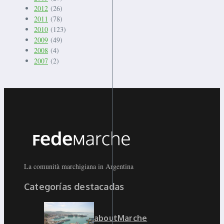
2012
(26)
2011
(78)
2010
(123)
2009
(49)
2008
(4)
2007
(2)
La comunità marchigiana in Argentina
Categorías destacadas
aboutMarche