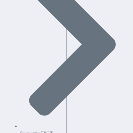
fedemarche TV
(10)