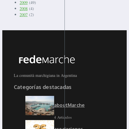
2009
(49)
2008
(4)
2007
(2)
La comunità marchigiana in Argentina
Categorías destacadas
aboutMarche
4 Artículos