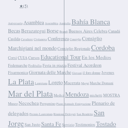
★
(5)
Bahía Blanca
Asamblea
Aniversario
Assemblea
Australia
Becas
Borse
Berazategui
Buenos Aires Celebra
Canadá
Brandi
Consiglio
Conferenza
Casilda
Cavaliere
Civitanova
Consiglio
Cordoba
Marchigiani nel mondo
Consiglio Regionale
Educational Tour
En los Medios
Corsi
CUIA
Cursos
Festival Acordeon
Fedemarche
Festa in piazza
Feditalia
Giornata delle Marche
Fisarmonica
Jovenes
il foro donne
Giovani
La Plata
Loreto
Macerata
Marche Domani
Lauretana
Magui
Mar del Plata
Mendoza
MOSTRA
Medici
michetti
Necochea
Plenario de
Museo
Pergamino
Piano Annuale Emigrazione
San
delegados
Premio Laurentum
Riunione Delegati
San Bendetto
Jorge
Tostado
Santa Fe
San Justo
Testimonios
Servizio